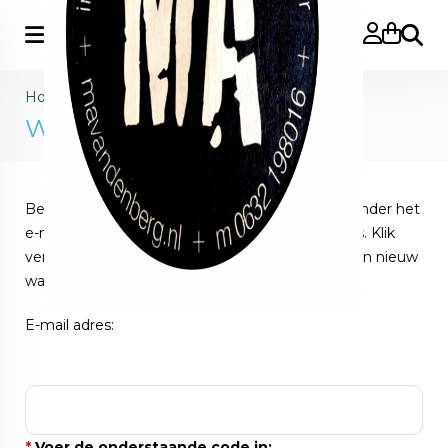
Zoeke
Home
>
Account
>
Wachtwoord vergeten
Wachtwoord vergeten?
Bent u uw wachtwoord vergeten? Vul dan hieronder het
e-mail adres in wat aan uw account gekoppeld is. Klik
vervolgens op
Verder
en u ontvangt van ons een nieuw
wachtwoord.
E-mail adres:
*
Voer de onderstaande code in: