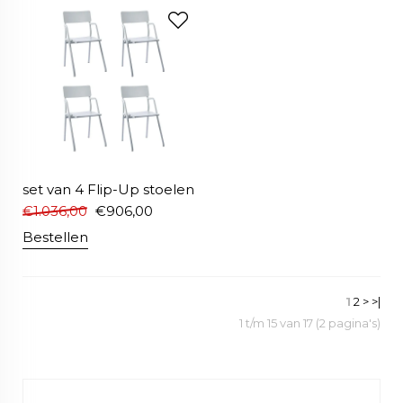
set van 4 Flip-Up stoelen
€
1.036,00
€
906,00
Bestellen
1
2
>
>|
1 t/m 15 van 17 (2 pagina's)