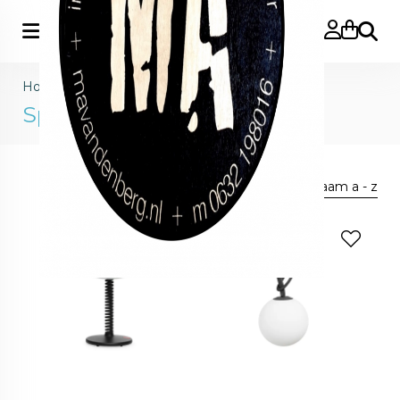
Zoeke
Home
>
Speciale aanbiedingen
Speciale aanbiedingen
Sorteer op:
naam a - z