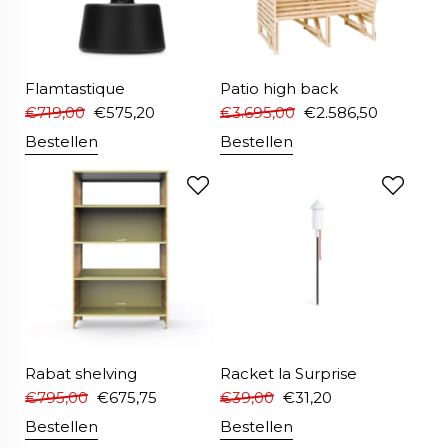
Flamtastique
Patio high back
€
719,00
€
575,20
€
3.695,00
€
2.586,50
Bestellen
Bestellen
Rabat shelving
Racket la Surprise
€
795,00
€
675,75
€
39,00
€
31,20
Bestellen
Bestellen