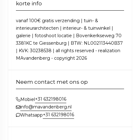
korte info
vanaf 100€ gratis verzending | tuin- &
interieurarchitecten | interieur- & tuinwinkel |
galerie | fotoshoot locatie | Bovenkerkseweg 70
3381KC te Giessenburg | BTW: NL002113440B37
| KVK: 30238538 | all rights reserved - realization
MAvandenberg - copyright 2026
Neem contact met ons op
+31 632198016
Mobiel
info@mavandenberg.nl
+31 632198016
Whatsapp