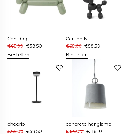
Can-dog
Can-dolly
€
65,00
€
58,50
€
65,00
€
58,50
Bestellen
Bestellen
cheerio
concrete hanglamp
€
65,00
€
58,50
€
129,00
€
116,10