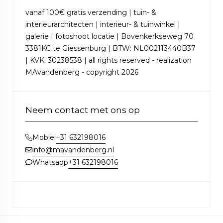
vanaf 100€ gratis verzending | tuin- &
interieurarchitecten | interieur- & tuinwinkel |
galerie | fotoshoot locatie | Bovenkerkseweg 70
3381KC te Giessenburg | BTW: NL002113440B37
| KVK: 30238538 | all rights reserved - realization
MAvandenberg - copyright 2026
Neem contact met ons op
+31 632198016
Mobiel
info@mavandenberg.nl
+31 632198016
Whatsapp