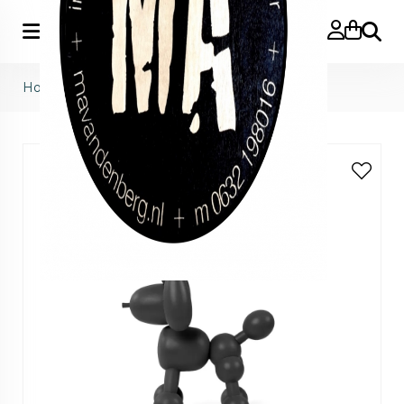
Zoeke
Home
>
Can-dolly