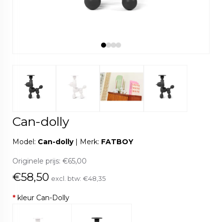
Can-dolly
Model:
Can-dolly
|
Merk:
FATBOY
Originele prijs:
€65,00
€58,50
excl. btw:
€48,35
*
kleur Can-Dolly