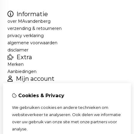
Informatie
over MAvandenberg
verzending & retourneren
privacy verklaring
algemene voorwaarden
disclaimer
Extra
Merken
Aanbiedingen
Mijn account
Inloggen
Bestelhistorie
Cookies & Privacy
Verlanglijst
Nieuwsbrief
We gebruiken cookies en andere technieken om
Klantenservice
websiteverkeer te analyseren. Ook delen we informatie
Contact
over uw gebruik van onze site met onze partners voor
Sitemap
analyse.