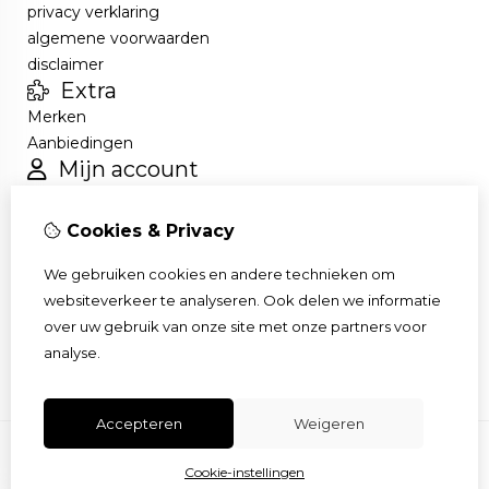
privacy verklaring
algemene voorwaarden
disclaimer
Extra
Merken
Aanbiedingen
Mijn account
Inloggen
Bestelhistorie
Cookies & Privacy
Verlanglijst
Nieuwsbrief
We gebruiken cookies en andere technieken om
Klantenservice
websiteverkeer te analyseren. Ook delen we informatie
Contact
over uw gebruik van onze site met onze partners voor
Sitemap
analyse.
Accepteren
Weigeren
Cookie-instellingen
© Copyright 2026 |