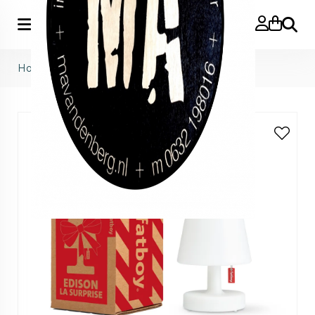
Zoeke
Home
>
Fatboy
>
Edison la surprise