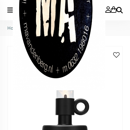
Zoeke
Home
>
Flamtastique