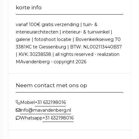
korte info
vanaf 100€ gratis verzending | tuin- &
interieurarchitecten | interieur- & tuinwinkel |
galerie | fotoshoot locatie | Bovenkerkseweg 70
3381KC te Giessenburg | BTW: NL002113440B37
| KVK: 30238538 | all rights reserved - realization
MAvandenberg - copyright 2026
Neem contact met ons op
+31 632198016
Mobiel
info@mavandenberg.nl
+31 632198016
Whatsapp