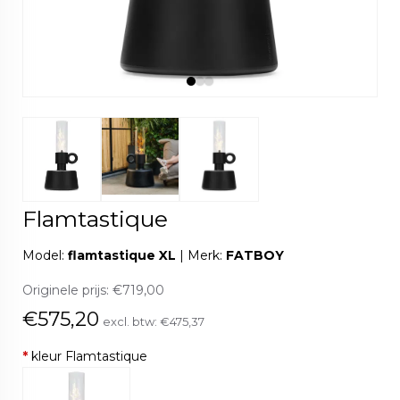
Flamtastique
Model:
flamtastique XL
|
Merk:
FATBOY
Originele prijs:
€719,00
€575,20
excl. btw:
€475,37
*
kleur Flamtastique