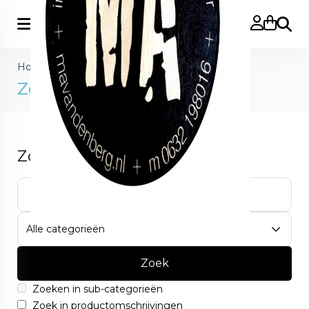
Zoeke
Home
>
Zoeken
Zoeken
Zoekcriteria
Zoek
Zoeken in sub-categorieën
Zoek in productomschrijvingen