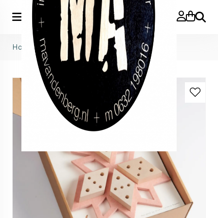
Zoeke
Home
>
busy bee hotel