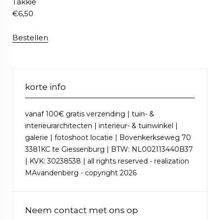
Takkie
€
6,50
Bestellen
korte info
vanaf 100€ gratis verzending | tuin- &
interieurarchitecten | interieur- & tuinwinkel |
galerie | fotoshoot locatie | Bovenkerkseweg 70
3381KC te Giessenburg | BTW: NL002113440B37
| KVK: 30238538 | all rights reserved - realization
MAvandenberg - copyright 2026
Neem contact met ons op