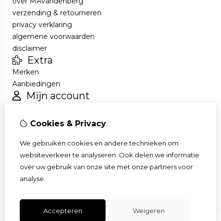
over MAvandenberg
verzending & retourneren
privacy verklaring
algemene voorwaarden
disclaimer
Extra
Merken
Aanbiedingen
Mijn account
Inloggen
Bestelhistorie
Cookies & Privacy
Verlanglijst
Nieuwsbrief
We gebruiken cookies en andere technieken om
Klantenservice
websiteverkeer te analyseren. Ook delen we informatie
Contact
over uw gebruik van onze site met onze partners voor
Sitemap
analyse.
Accepteren
Weigeren