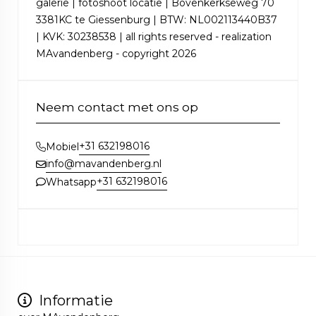
galerie | fotoshoot locatie | Bovenkerkseweg 70
3381KC te Giessenburg | BTW: NL002113440B37
| KVK: 30238538 | all rights reserved - realization
MAvandenberg - copyright 2026
Neem contact met ons op
+31 632198016
Mobiel
info@mavandenberg.nl
+31 632198016
Whatsapp
Informatie