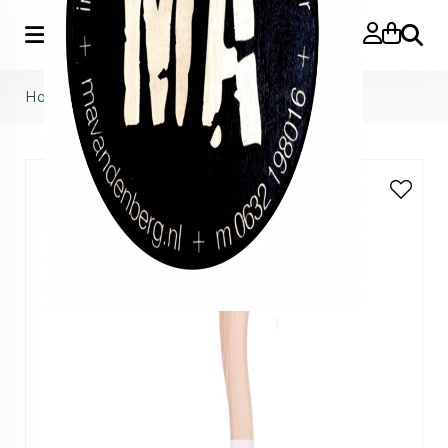
Zoeke
Home
>
Weltevree
>
axe