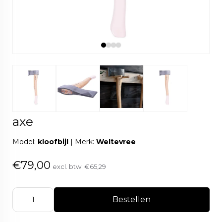
axe
Model:
kloofbijl
|
Merk:
Weltevree
€79,00
excl. btw:
€65,29
Bestellen