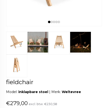
fieldchair
Model:
inklapbare stoel
|
Merk:
Weltevree
€279,00
excl. btw:
€230,58