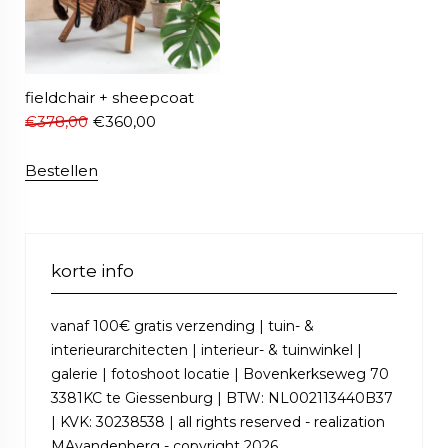
fieldchair + sheepcoat
€
378,00
€
360,00
Bestellen
korte info
vanaf 100€ gratis verzending | tuin- &
interieurarchitecten | interieur- & tuinwinkel |
galerie | fotoshoot locatie | Bovenkerkseweg 70
3381KC te Giessenburg | BTW: NL002113440B37
| KVK: 30238538 | all rights reserved - realization
MAvandenberg - copyright 2026