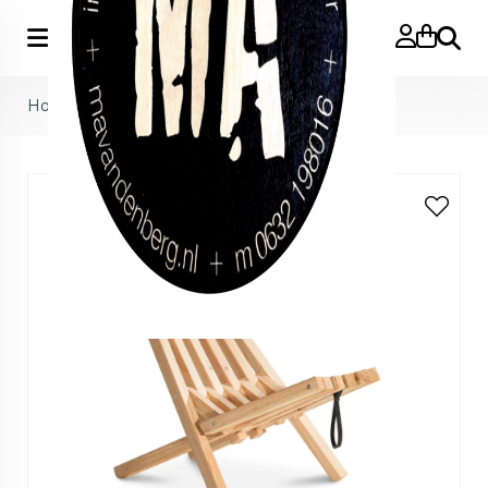
Zoeke
Home
>
fieldchair