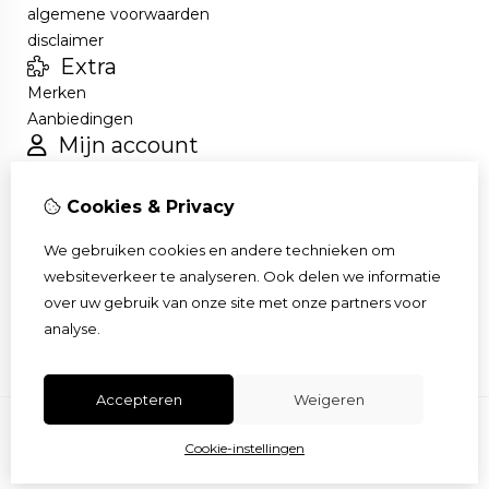
algemene voorwaarden
disclaimer
Extra
Merken
Aanbiedingen
Mijn account
Inloggen
Bestelhistorie
Cookies & Privacy
Verlanglijst
Nieuwsbrief
We gebruiken cookies en andere technieken om
Klantenservice
websiteverkeer te analyseren. Ook delen we informatie
Contact
over uw gebruik van onze site met onze partners voor
Sitemap
analyse.
Accepteren
Weigeren
Cookie-instellingen
© Copyright 2026 |