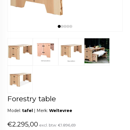
Forestry table
Model:
tafel
|
Merk:
Weltevree
€2.295,00
excl. btw:
€1.896,69