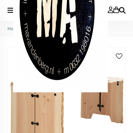
Zoeke
Home
>
Forestry table