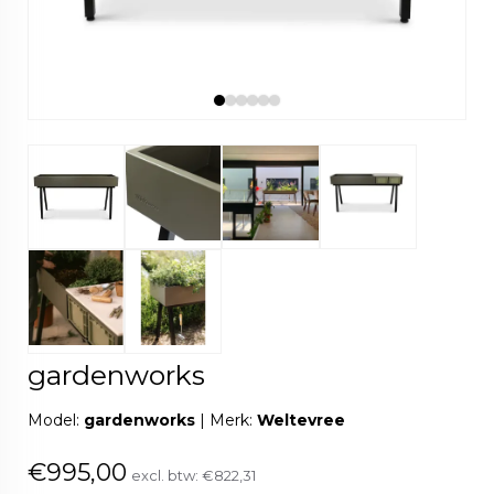
gardenworks
Model:
gardenworks
|
Merk:
Weltevree
€995,00
excl. btw:
€822,31