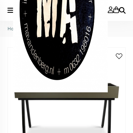
Zoeke
Home
>
gardenworks