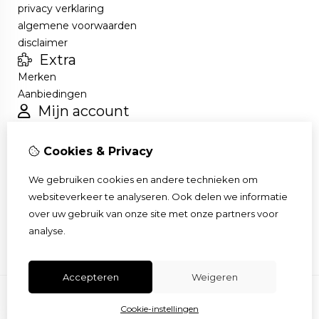
privacy verklaring
algemene voorwaarden
disclaimer
Extra
Merken
Aanbiedingen
Mijn account
Inloggen
Bestelhistorie
Cookies & Privacy
Verlanglijst
Nieuwsbrief
We gebruiken cookies en andere technieken om
Klantenservice
websiteverkeer te analyseren. Ook delen we informatie
Contact
over uw gebruik van onze site met onze partners voor
Sitemap
analyse.
Accepteren
Weigeren
Cookie-instellingen