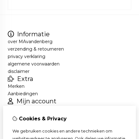
Informatie
over MAvandenberg
verzending & retourneren
privacy verklaring
algemene voorwaarden
disclaimer
Extra
Merken
Aanbiedingen
Mijn account
Inloggen
Bestelhistorie
Cookies & Privacy
Verlanglijst
Nieuwsbrief
We gebruiken cookies en andere technieken om
Klantenservice
websiteverkeer te analyseren. Ook delen we informatie