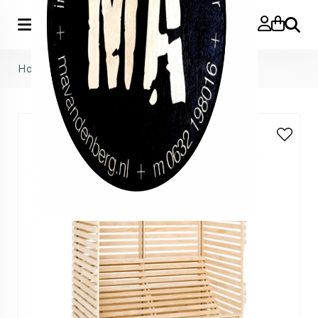
Zoeke
Home
>
Patio high back