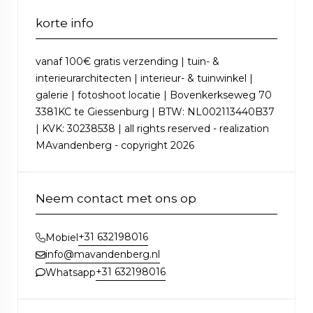
korte info
vanaf 100€ gratis verzending | tuin- &
interieurarchitecten | interieur- & tuinwinkel |
galerie | fotoshoot locatie | Bovenkerkseweg 70
3381KC te Giessenburg | BTW: NL002113440B37
| KVK: 30238538 | all rights reserved - realization
MAvandenberg - copyright 2026
Neem contact met ons op
+31 632198016
Mobiel
info@mavandenberg.nl
+31 632198016
Whatsapp