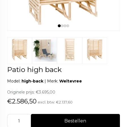
Patio high back
Model:
high-back
|
Merk:
Weltevree
Originele prijs:
€3.695,00
€2.586,50
excl. btw:
€2.137,60
Bestellen