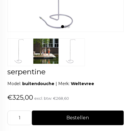
serpentine
Model:
buitendouche
|
Merk:
Weltevree
€325,00
excl. btw:
€268,60
Bestellen