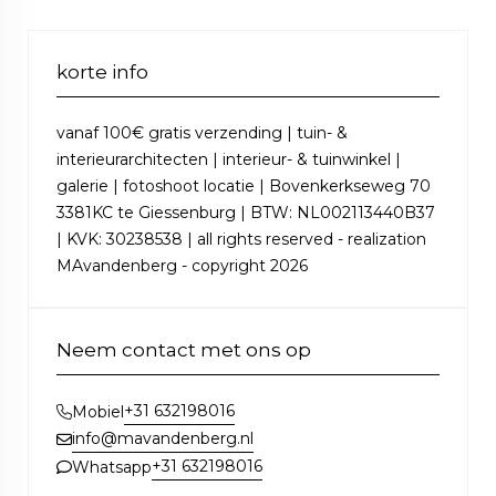
korte info
vanaf 100€ gratis verzending | tuin- &
interieurarchitecten | interieur- & tuinwinkel |
galerie | fotoshoot locatie | Bovenkerkseweg 70
3381KC te Giessenburg | BTW: NL002113440B37
| KVK: 30238538 | all rights reserved - realization
MAvandenberg - copyright 2026
Neem contact met ons op
+31 632198016
Mobiel
info@mavandenberg.nl
+31 632198016
Whatsapp