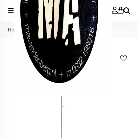
Zoeke
Home
>
Weltevree
>
serpentine