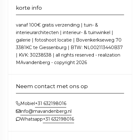
korte info
vanaf 100€ gratis verzending | tuin- &
interieurarchitecten | interieur- & tuinwinkel |
galerie | fotoshoot locatie | Bovenkerkseweg 70
3381KC te Giessenburg | BTW: NL002113440B37
| KVK: 30238538 | all rights reserved - realization
MAvandenberg - copyright 2026
Neem contact met ons op
+31 632198016
Mobiel
info@mavandenberg.nl
+31 632198016
Whatsapp