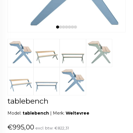
tablebench
Model:
tablebench
|
Merk:
Weltevree
€995,00
excl. btw:
€822,31