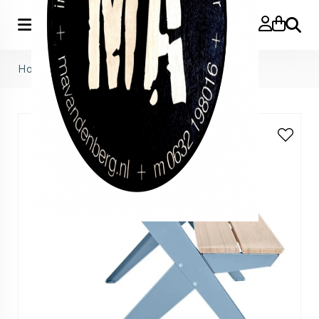
Zoeke
Home
>
Weltevree
>
tablebench