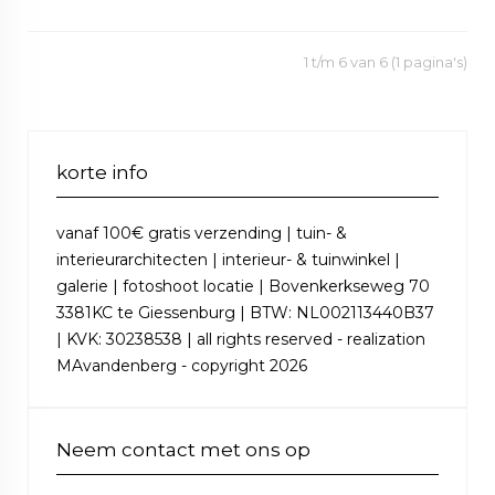
1 t/m 6 van 6 (1 pagina's)
korte info
vanaf 100€ gratis verzending | tuin- &
interieurarchitecten | interieur- & tuinwinkel |
galerie | fotoshoot locatie | Bovenkerkseweg 70
3381KC te Giessenburg | BTW: NL002113440B37
| KVK: 30238538 | all rights reserved - realization
MAvandenberg - copyright 2026
Neem contact met ons op