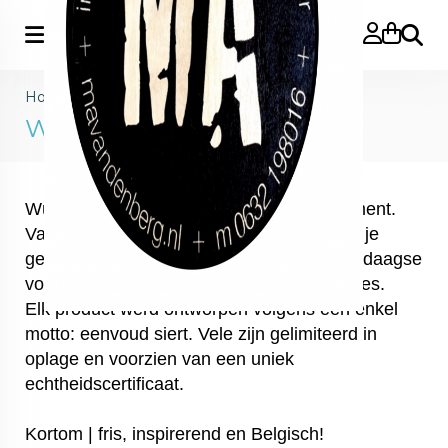
Zoeke
Home
>
Merk
>
Wünder
Wünder
Wünder kan niet ontbreken in m'n assortiment.
Van tuinset tot blaaspook: bij Wünder vind je
geen extravagante poespas, maar wel alledaagse
voorwerpen met een paar opvallende trekjes.
Elk product werd ontworpen volgens één enkel
motto: eenvoud siert. Vele zijn gelimiteerd in
oplage en voorzien van een uniek
echtheidscertificaat.
Kortom | fris, inspirerend en Belgisch!