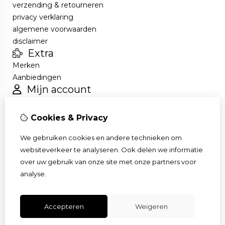
verzending & retourneren
privacy verklaring
algemene voorwaarden
disclaimer
Extra
Merken
Aanbiedingen
Mijn account
Inloggen
Bestelhistorie
Cookies & Privacy
Verlanglijst
Nieuwsbrief
We gebruiken cookies en andere technieken om
Klantenservice
websiteverkeer te analyseren. Ook delen we informatie
Contact
over uw gebruik van onze site met onze partners voor
Sitemap
analyse.
Accepteren
Weigeren