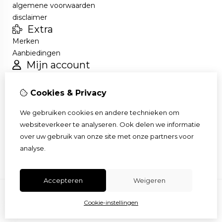
algemene voorwaarden
disclaimer
Extra
Merken
Aanbiedingen
Mijn account
Inloggen
Bestelhistorie
Cookies & Privacy
Verlanglijst
Nieuwsbrief
We gebruiken cookies en andere technieken om
Klantenservice
websiteverkeer te analyseren. Ook delen we informatie
Contact
over uw gebruik van onze site met onze partners voor
Sitemap
analyse.
Accepteren
Weigeren
Cookie-instellingen
© Copyright 2026 |