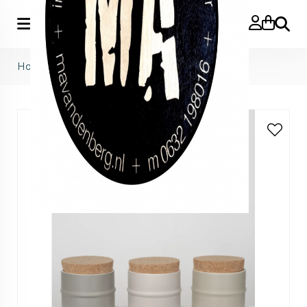
Zoeke
Home
>
BRICOLAGE | Tuya