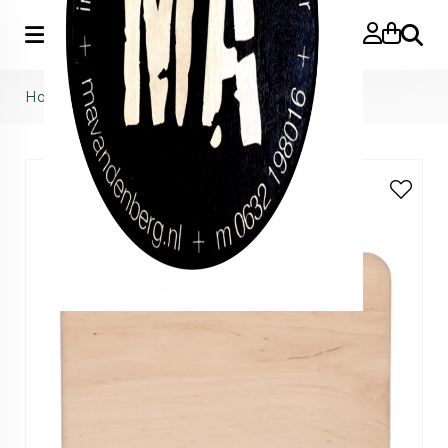
Zoeke
Home
>
Weltevree
>
cutting board