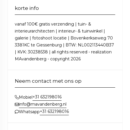
korte info
vanaf 100€ gratis verzending | tuin- &
interieurarchitecten | interieur- & tuinwinkel |
galerie | fotoshoot locatie | Bovenkerkseweg 70
3381KC te Giessenburg | BTW: NL002113440B37
| KVK: 30238538 | all rights reserved - realization
MAvandenberg - copyright 2026
Neem contact met ons op
+31 632198016
Mobiel
info@mavandenberg.nl
+31 632198016
Whatsapp