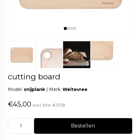
cutting board
Model:
snijplank
|
Merk:
Weltevree
€45,00
excl. btw:
€37,19
Bestellen