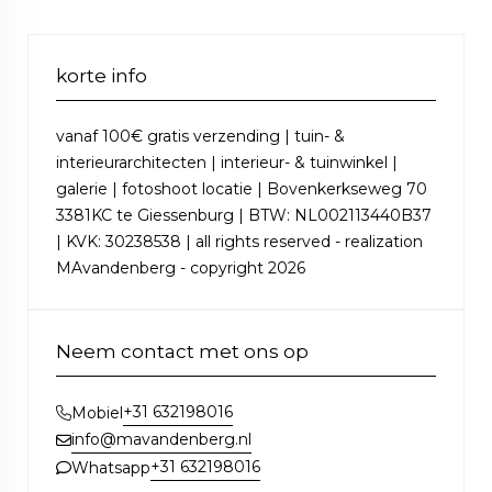
korte info
vanaf 100€ gratis verzending | tuin- &
interieurarchitecten | interieur- & tuinwinkel |
galerie | fotoshoot locatie | Bovenkerkseweg 70
3381KC te Giessenburg | BTW: NL002113440B37
| KVK: 30238538 | all rights reserved - realization
MAvandenberg - copyright 2026
Neem contact met ons op
+31 632198016
Mobiel
info@mavandenberg.nl
+31 632198016
Whatsapp