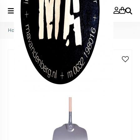
Zoeke
Home
>
Weltevree
>
pizza shovel