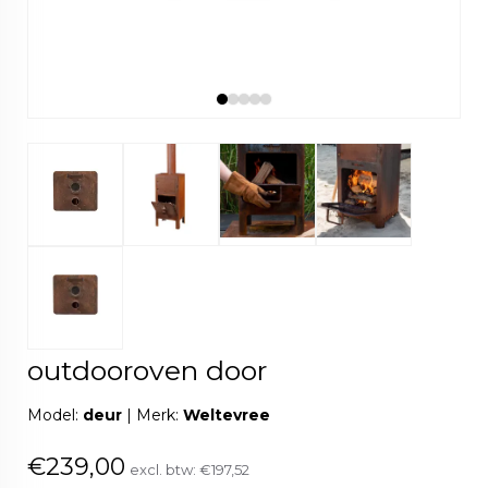
outdooroven door
Model:
deur
|
Merk:
Weltevree
€239,00
excl. btw:
€197,52