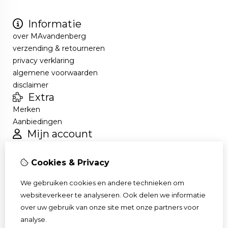
Informatie
over MAvandenberg
verzending & retourneren
privacy verklaring
algemene voorwaarden
disclaimer
Extra
Merken
Aanbiedingen
Mijn account
Inloggen
Bestelhistorie
Cookies & Privacy
Verlanglijst
Nieuwsbrief
We gebruiken cookies en andere technieken om
Klantenservice
websiteverkeer te analyseren. Ook delen we informatie
Contact
over uw gebruik van onze site met onze partners voor
Sitemap
analyse.