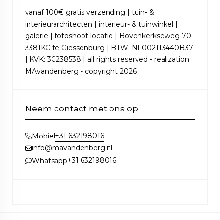
vanaf 100€ gratis verzending | tuin- &
interieurarchitecten | interieur- & tuinwinkel |
galerie | fotoshoot locatie | Bovenkerkseweg 70
3381KC te Giessenburg | BTW: NL002113440B37
| KVK: 30238538 | all rights reserved - realization
MAvandenberg - copyright 2026
Neem contact met ons op
+31 632198016
Mobiel
info@mavandenberg.nl
+31 632198016
Whatsapp