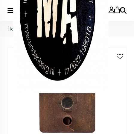
Zoeke
Home
>
Weltevree
>
outdooroven door